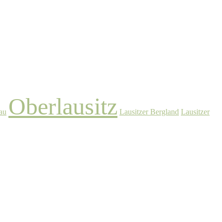
Oberlausitz
au
Lausitzer Bergland
Lausitzer