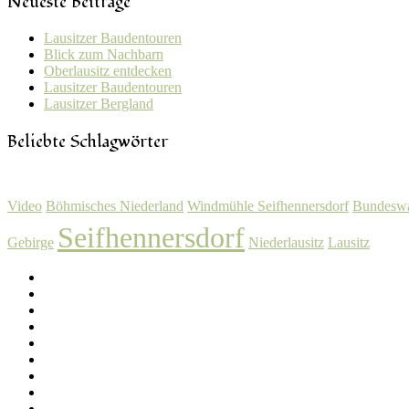
Neueste Beiträge
Lausitzer Baudentouren
Blick zum Nachbarn
Oberlausitz entdecken
Lausitzer Baudentouren
Lausitzer Bergland
Beliebte Schlagwörter
Video
Böhmisches Niederland
Windmühle Seifhennersdorf
Bundeswa
Seifhennersdorf
Gebirge
Niederlausitz
Lausitz