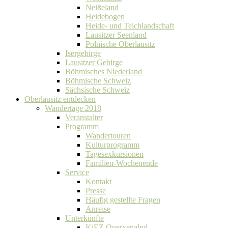
Neißeland
Heidebogen
Heide- und Teichlandschaft
Lausitzer Seenland
Polnische Oberlausitz
Isergebirge
Lausitzer Gebirge
Böhmisches Niederland
Böhmische Schweiz
Sächsische Schweiz
Oberlausitz entdecken
Wandertage 2018
Veranstalter
Programm
Wandertouren
Kulturprogramm
Tagesexkursionen
Familien-Wochenende
Service
Kontakt
Presse
Häufig gestellte Fragen
Anreise
Unterkünfte
KiEZ Querxenalnd