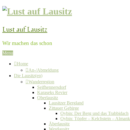
Lust auf Lausitz
Wir machen das schon
Menu
Home
An-/Abmeldung
Die Lausitz(en)
Wanderregion
Seifhennersdorf
Karaseks Revier
Oberlausitz
Lausitzer Bergland
Zittauer Gebirge
Oybin: Der Berg und das Trabbidach
Oybin: Töpfer – Kelchstein – Alman
Äberlausitz
Westlausitz