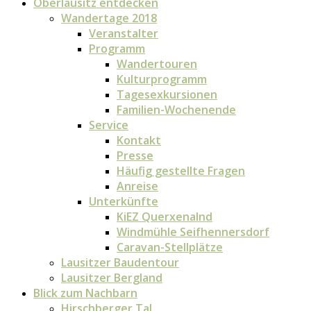
Oberlausitz entdecken
Wandertage 2018
Veranstalter
Programm
Wandertouren
Kulturprogramm
Tagesexkursionen
Familien-Wochenende
Service
Kontakt
Presse
Häufig gestellte Fragen
Anreise
Unterkünfte
KiEZ Querxenalnd
Windmühle Seifhennersdorf
Caravan-Stellplätze
Lausitzer Baudentour
Lausitzer Bergland
Blick zum Nachbarn
Hirschberger Tal