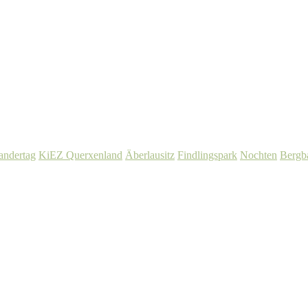
ndertag
KiEZ Querxenland
Äberlausitz
Findlingspark
Nochten
Bergb