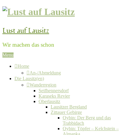
Lust auf Lausitz
Wir machen das schon
Menu
Home
An-/Abmeldung
Die Lausitz(en)
Wanderregion
Seifhennersdorf
Karaseks Revier
Oberlausitz
Lausitzer Bergland
Zittauer Gebirge
Oybin: Der Berg und das
Trabbidach
Oybin: Töpfer – Kelchstein –
Almanka