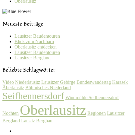
Oberlausitz
Neueste Beiträge
Lausitzer Baudentouren
Blick zum Nachbarn
Oberlausitz entdecken
Lausitzer Baudentouren
Lausitzer Bergland
Beliebte Schlagwörter
Video
Niederlausitz
Lausitzer Gebirge
Bundeswandertag
Karasek
Äberlausitz
Böhmisches Niederland
Seifhennersdorf
Windmühle Seifhennersdorf
Oberlausitz
Nochten
Regionen
Lausitzer
Bergland
Lausitz
Bergbau