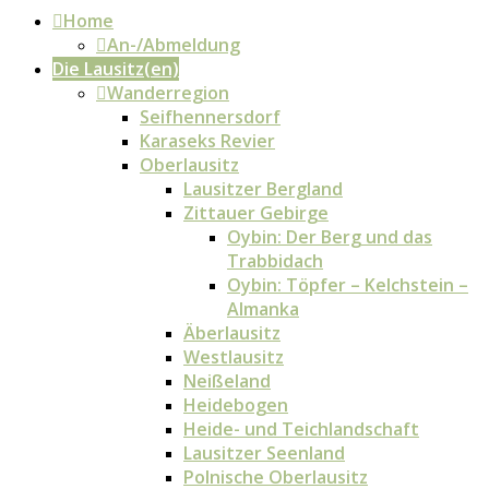
Home
An-/Abmeldung
Die Lausitz(en)
Wanderregion
Seifhennersdorf
Karaseks Revier
Oberlausitz
Lausitzer Bergland
Zittauer Gebirge
Oybin: Der Berg und das
Trabbidach
Oybin: Töpfer – Kelchstein –
Almanka
Äberlausitz
Westlausitz
Neißeland
Heidebogen
Heide- und Teichlandschaft
Lausitzer Seenland
Polnische Oberlausitz