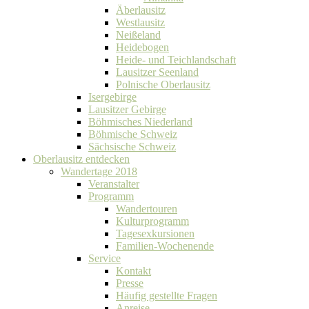
Äberlausitz
Westlausitz
Neißeland
Heidebogen
Heide- und Teichlandschaft
Lausitzer Seenland
Polnische Oberlausitz
Isergebirge
Lausitzer Gebirge
Böhmisches Niederland
Böhmische Schweiz
Sächsische Schweiz
Oberlausitz entdecken
Wandertage 2018
Veranstalter
Programm
Wandertouren
Kulturprogramm
Tagesexkursionen
Familien-Wochenende
Service
Kontakt
Presse
Häufig gestellte Fragen
Anreise