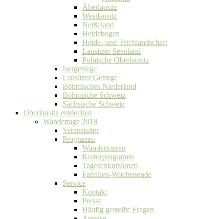
Äberlausitz
Westlausitz
Neißeland
Heidebogen
Heide- und Teichlandschaft
Lausitzer Seenland
Polnische Oberlausitz
Isergebirge
Lausitzer Gebirge
Böhmisches Niederland
Böhmische Schweiz
Sächsische Schweiz
Oberlausitz entdecken
Wandertage 2018
Veranstalter
Programm
Wandertouren
Kulturprogramm
Tagesexkursionen
Familien-Wochenende
Service
Kontakt
Presse
Häufig gestellte Fragen
Anreise