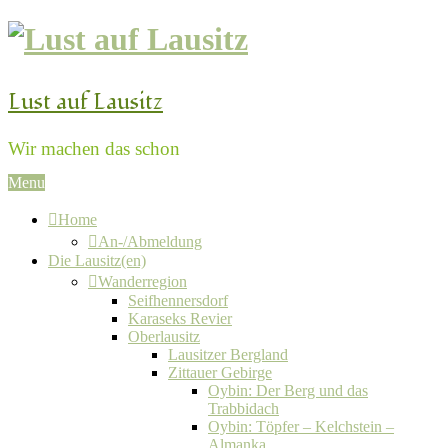
Lust auf Lausitz
Wir machen das schon
Menu
Home
An-/Abmeldung
Die Lausitz(en)
Wanderregion
Seifhennersdorf
Karaseks Revier
Oberlausitz
Lausitzer Bergland
Zittauer Gebirge
Oybin: Der Berg und das
Trabbidach
Oybin: Töpfer – Kelchstein –
Almanka