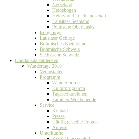
Neißeland
Heidebogen
Heide- und Teichlandschaft
Lausitzer Seenland
Polnische Oberlausitz
Isergebirge
Lausitzer Gebirge
Böhmisches Niederland
Böhmische Schweiz
Sächsische Schweiz
Oberlausitz entdecken
Wandertage 2018
Veranstalter
Programm
Wandertouren
Kulturprogramm
Tagesexkursionen
Familien-Wochenende
Service
Kontakt
Presse
Häufig gestellte Fragen
Anreise
Unterkünfte
KiEZ Querxenalnd