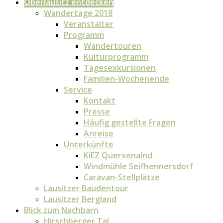
Oberlausitz entdecken
Wandertage 2018
Veranstalter
Programm
Wandertouren
Kulturprogramm
Tagesexkursionen
Familien-Wochenende
Service
Kontakt
Presse
Häufig gestellte Fragen
Anreise
Unterkünfte
KiEZ Querxenalnd
Windmühle Seifhennersdorf
Caravan-Stellplätze
Lausitzer Baudentour
Lausitzer Bergland
Blick zum Nachbarn
Hirschberger Tal