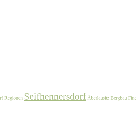
Seifhennersdorf
rf
Regionen
Äberlausitz
Bergbau
Fin