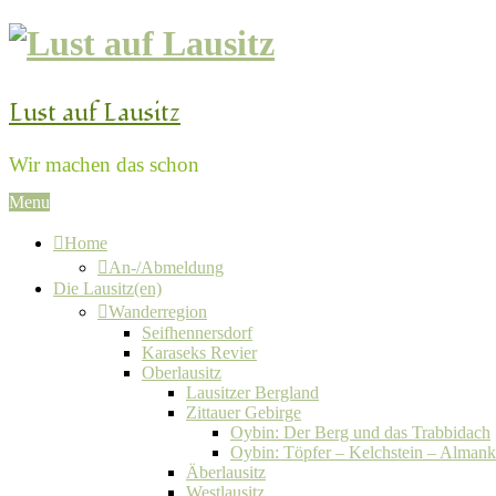
Lust auf Lausitz
Wir machen das schon
Menu
Home
An-/Abmeldung
Die Lausitz(en)
Wanderregion
Seifhennersdorf
Karaseks Revier
Oberlausitz
Lausitzer Bergland
Zittauer Gebirge
Oybin: Der Berg und das Trabbidach
Oybin: Töpfer – Kelchstein – Alman
Äberlausitz
Westlausitz